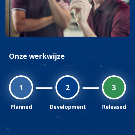
Onze werkwijze
1
2
3
Planned
Development
Released