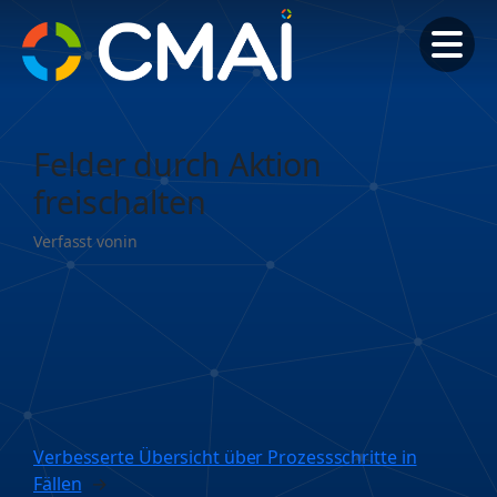
Zum
Inhalt
springen
Felder durch Aktion
freischalten
Verfasst von
in
Verbesserte Übersicht über Prozessschritte in
Fällen
→